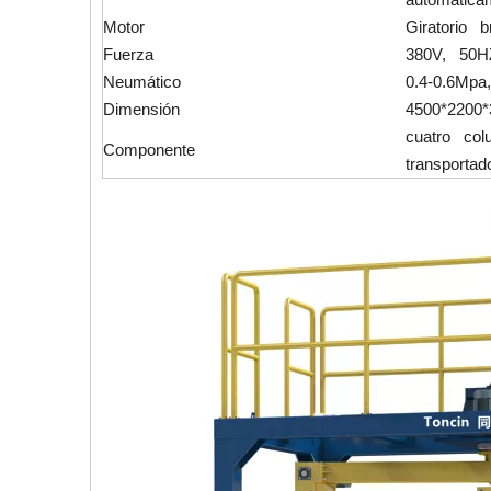
Motor
Giratorio br
Fuerza
380V, 50HZ
Neumático
0.4-0.6Mpa
Dimensión
4500*2200
cuatro colu
Componente
transportad