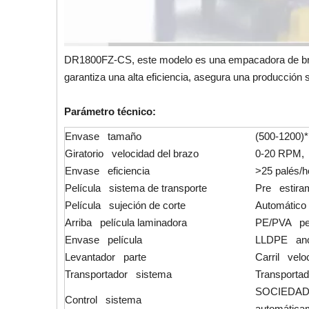
DR1800FZ-CS, este modelo es una empacadora de brazo g
garantiza una alta eficiencia, asegura una producción 
Parámetro técnico:
Envase tamaño
(500-1200)*
Giratorio velocidad del brazo
0-20 RPM, 
Envase eficiencia
>25 palés/h
Película sistema de transporte
Pre estiram
Película sujeción de corte
Automático 
Arriba película laminadora
PE/PVA pel
Envase película
LLDPE anch
Levantador parte
Carril velo
Transportador sistema
Transportad
SOCIEDAD AN
Control sistema
automática