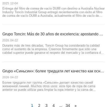
2025
12-04
Entrega del filtro de correa de vacío DU88 con destino a Australia Nuclear
Industry Toncin Industrial Group entregó recientemente con éxito el filtro
de correa de vacío DU88 a Australia, actualmente el filtro de vacío de
tipo correa de elevación de unidad completa más grande del país. El
proyecto, completado en 10 meses con total independencia
Grupo Toncin: Más de 30 años de excelencia: apostando por la calidad y llegando lejos con responsabilidad
2026
04-22
Durante más de tres décadas, Toncin Group ha considerado la calidad
como el sustento de la empresa. Creemos firmemente que sólo una
calidad superior puede ganarse el respeto del mercado y la confianza del
cliente a largo plazo. En Toncin, la calidad no es sólo un eslogan: es un
sistema riguroso. El grupo posee docenas de certificados autorizados.
Grupo «Синьсин»: более тридцати лет качество как основа, ответственность как путь вперёд
2026
04-22
Более тридцати лет группа «Синьсин» делает качество своей
жизненной линией. Muchos otros usos: este tipo de ropa de cama
anterior se puede utilizar para limpiar la ropa interior y la cama de
matrimonio клиентов.Качество для нас — не просто лозунг, а
стройная система. Мы имеем сертификаты систем экологического
менеджме
1
2
3
4
...
34
»