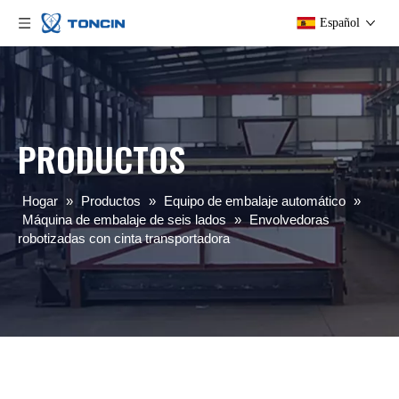
Español
PRODUCTOS
Hogar
»
Productos
»
Equipo de embalaje automático
»
Máquina de embalaje de seis lados
»
Envolvedoras
robotizadas con cinta transportadora