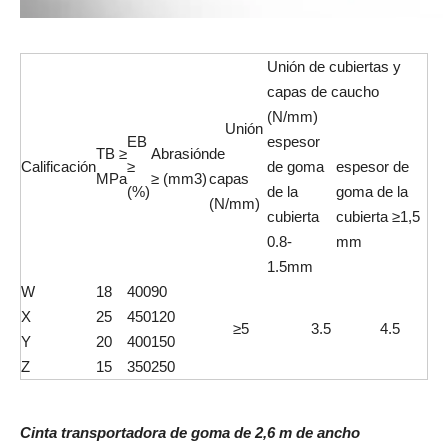
Unión de cubiertas y
capas de caucho
(N/mm)
Unión
EB
espesor
TB ≥
Abrasión
de
Calificación
≥
de goma
espesor de
MPa
≥ (mm3)
capas
(%)
de la
goma de la
(N/mm)
cubierta
cubierta ≥1,5
0.8-
mm
1.5mm
W
18
400
90
X
25
450
120
≥5
3.5
4.5
Y
20
400
150
Z
15
350
250
Cinta transportadora de goma de 2,6 m de ancho