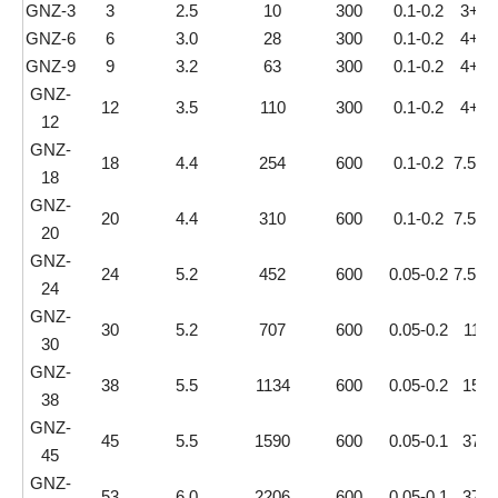
GNZ-3
3
2.5
10
300
0.1-0.2
3+1.
GNZ-6
6
3.0
28
300
0.1-0.2
4+1.
GNZ-9
9
3.2
63
300
0.1-0.2
4+1.
GNZ-
12
3.5
110
300
0.1-0.2
4+1.
12
GNZ-
18
4.4
254
600
0.1-0.2
7.5+2
18
GNZ-
20
4.4
310
600
0.1-0.2
7.5+2
20
GNZ-
24
5.2
452
600
0.05-0.2
7.5+2
24
GNZ-
30
5.2
707
600
0.05-0.2
11+
30
GNZ-
38
5.5
1134
600
0.05-0.2
15+
38
GNZ-
45
5.5
1590
600
0.05-0.1
37+
45
GNZ-
53
6.0
2206
600
0.05-0.1
37+