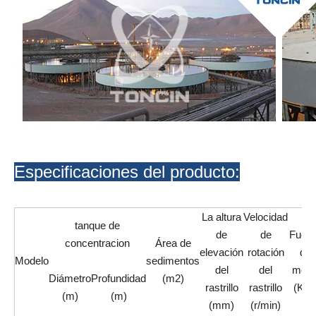
Especificaciones del producto:
La altura
Velocidad
tanque de
de
de
Fuerz
concentracion
Área de
elevación
rotación
de
Modelo
sedimentos
del
del
moto
Diámetro
Profundidad
(m2)
rastrillo
rastrillo
(KW
(m)
(m)
(mm)
(r/min)