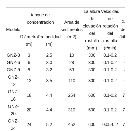
La altura
Velocidad
tanque de
de
de
concentracion
Área de
Pote
elevación
rotación
Modelo
sedimentos
del m
del
del
Diámetro
Profundidad
(m2)
(kilov
rastrillo
rastrillo
(m)
(m)
(mm)
(r/min)
GNZ-3
3
2.5
10
300
0.1-0.2
3+1
GNZ-6
6
3.0
28
300
0.1-0.2
4+1
GNZ-9
9
3.2
63
300
0.1-0.2
4+1
GNZ-
12
3.5
110
300
0.1-0.2
4+1
12
GNZ-
18
4.4
254
600
0.1-0.2
7.5+
18
GNZ-
20
4.4
310
600
0.1-0.2
7.5+
20
GNZ-
24
5.2
452
600
0.05-0.2
7.5+
24