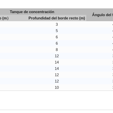
Tanque de concentración
Ángulo del 
o (m）
Profundidad del borde recto (m)
3
5
6
6
8
12
14
14
12
12
10