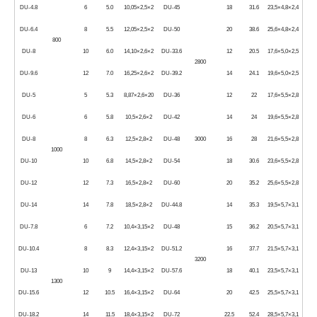
DU-4.8
6
5.0
10,05×2,5×2
DU-45
18
31.6
23,5×4,8×2,4
DU-6.4
8
5.5
12,05×2,5×2
DU-50
20
38.6
25,6×4,8×2,4
800
DU-8
10
6.0
14,10×2,6×2
DU-33.6
12
20.5
17,6×5,0×2,5
2800
DU-9.6
12
7.0
16,25×2,6×2
DU-39.2
14
24.1
19,6×5,0×2,5
DU-5
5
5.3
8,87×2,6×20
DU-36
12
22
17,6×5,5×2,8
DU-6
6
5.8
10,5×2,6×2
DU-42
14
24
19,6×5,5×2,8
DU-8
8
6.3
12,5×2,8×2
DU-48
3000
16
28
21,6×5,5×2,8
1000
DU-10
10
6.8
14,5×2,8×2
DU-54
18
30.6
23,6×5,5×2,8
DU-12
12
7.3
16,5×2,8×2
DU-60
20
35.2
25,6×5,5×2,8
DU-14
14
7.8
18,5×2,8×2
DU-44.8
14
35.3
19,5×5,7×3,1
DU-7.8
6
7.2
10,4×3,15×2
DU-48
15
36.2
20,5×5,7×3,1
DU-10.4
8
8.3
12,4×3,15×2
DU-51.2
16
37.7
21,5×5,7×3,1
3200
DU-13
10
9
14,4×3,15×2
DU-57.6
18
40.1
23,5×5,7×3,1
1300
DU-15.6
12
10.5
16,4×3,15×2
DU-64
20
42.5
25,5×5,7×3,1
DU-18.2
14
11.5
18,4×3,15×2
DU-72
22.5
52.4
28,5×5,7×3,1