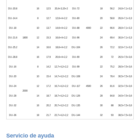
DU-20.8
16
12.5
20,4×3,15×2
DU-72
18
56.2
24,0×7,1×3,3
DU-14.4
8
12.7
12,6×4×2,2
DU-80
20
58.8
26,0×7,1×3,3
DU-18
10
13.7
14,6×4×2,2
DU-88
4000
22
66.6
28,0×7,1×3,3
DU-21.6
1800
12
15.3
16,6×4×2,2
DU-96
24
69.4
30,0×7,1×3,3
DU-25.2
14
16.6
18,6×4×2,2
DU-104
26
72.2
32,0×7,1×3,3
DU-28.8
16
17.9
20,6×4×2,2
DU-90
20
72
26,5×7,5×3,6
DU-16
8
14.2
12,7×4,2×2,2
DU-99
22
75.2
28,5×7,5×3,6
DU-20
10
15.4
14,7×4,2×2,2
DU-108
24
78.4
30,5×7,5×3,6
DU-24
12
17.2
16,7×4,2×2,2
DU-117
4500
26
81.6
32,5×7,5×3,6
2000
DU-28
14
18.7
18,7×4,2×2,2
DU-126
28
84.8
34,5×7,5×3,6
DU-32
16
20.2
20,7×4,2×2,2
DU-135
30
88
36,5×7,5×3,6
DU-36
18
21.7
22,7×4,2×2,2
DU-144
32
93
38,5×7,5×3,6
Servicio de ayuda