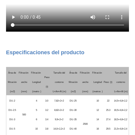
Especificaciones del producto
Área de
Filtración
Filtración
Tamaño del
Área de
Filtración
Filtración
Tamaño del
Peso
filtración
ancho
Longitud
contorno
filtración
ancho
Longitud
Peso (t)
contorno
(t)
(m2)
(mm)
(metro )
L×An×Al (m)
(m2)
(mm)
(metros )
L×An×Al (m)
DU-2
4
3.0
7,82×2×2
DU-25
10
22
14,5×4,8×2,2
DU-2.5
5
3.2
8,82×2×2
DU-30
12
25.3
16,5×4,8×2,2
500
DU-3
6
3.4
9,9×2×2
DU-35
14
27.4
18,5×4,8×2,2
2500
DU-5
10
3.8
14,0×2,2×2
DU-40
16
29.5
21,5×4,8×2,4