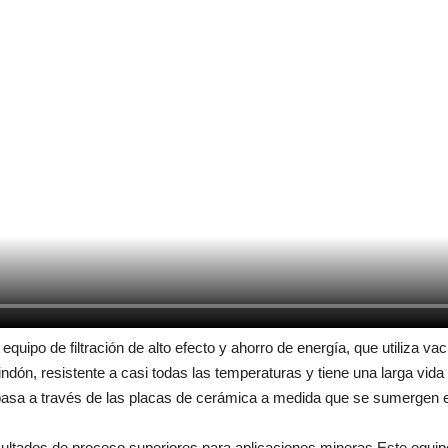
quipo de filtración de alto efecto y ahorro de energía, que utiliza v
rindón, resistente a casi todas las temperaturas y tiene una larga vid
trado pasa a través de las placas de cerámica a medida que se sumergen 
resultados de proceso superiores para aplicaciones mineras.Este equip