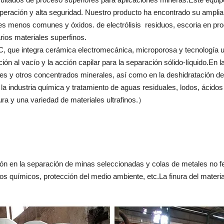
 operación y alta seguridad. Nuestro producto ha encontrado su ampli
les menos comunes y óxidos. de electrólisis residuos, escoria en pr
arios materiales superfinos.
TC, que integra cerámica electromecánica, microporosa y tecnología ul
ión al vacío y la acción capilar para la separación sólido-líquido.En 
les y otros concentrados minerales, así como en la deshidratación de
en la industria química y tratamiento de aguas residuales, lodos, ácid
ura y una variedad de materiales ultrafinos.）
ión en la separación de minas seleccionadas y colas de metales no 
tos químicos, protección del medio ambiente, etc.La finura del materi