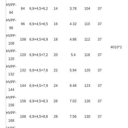
HVPF-
84
6,9×4,5×6,2
14
3.78
104
37
84
HVPF-
96
6,9×4,5×6,5
16
4.32
110
37
96
HVPF-
108
6,9×4,5×6,9
18
4.86
112
37
108
4010*1500
HVPF-
120
6,9×4,5×7,2
20
5.4
118
37
120
HVPF-
132
6,9×4,5×7,6
22
5.94
120
37
132
HVPF-
144
6,9×4,5×7,9
24
6.48
123
37
144
HVPF-
156
6,9×4,5×8,3
26
7.02
126
37
156
HVPF-
168
6,9×4,5×8,6
28
7.56
130
37
168