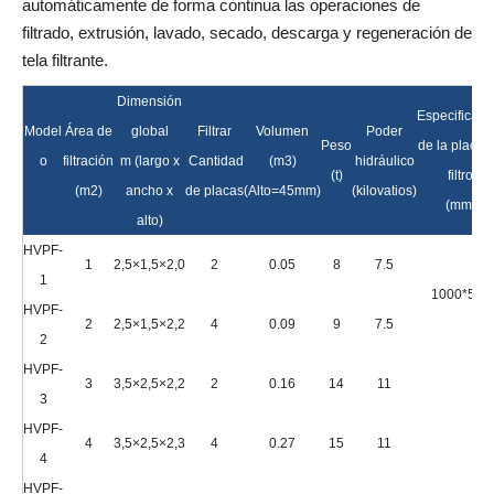
automáticamente de forma continua las operaciones de
filtrado, extrusión, lavado, secado, descarga y regeneración de
tela filtrante.
Dimensión
Especificaci
Model
Área de
global
Filtrar
Volumen
Poder
Peso
de la placa 
o
filtración
m (largo x
Cantidad
(m3)
hidráulico
(t)
filtro
(m2)
ancho x
de placas
(Alto=45mm)
(kilovatios)
(mm)
alto)
HVPF-
1
2,5×1,5×2,0
2
0.05
8
7.5
1
1000*550
HVPF-
2
2,5×1,5×2,2
4
0.09
9
7.5
2
HVPF-
3
3,5×2,5×2,2
2
0.16
14
11
3
HVPF-
4
3,5×2,5×2,3
4
0.27
15
11
4
HVPF-