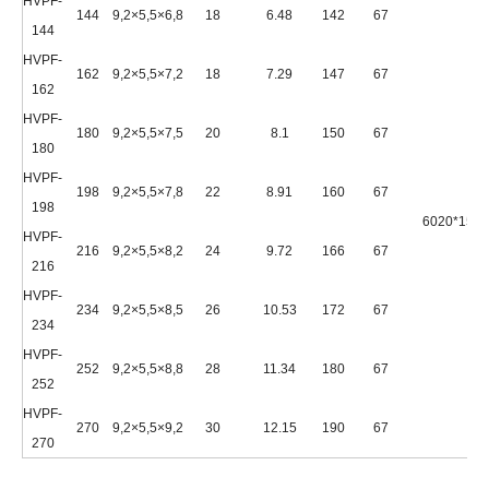
HVPF-
144
9,2×5,5×6,8
18
6.48
142
67
144
HVPF-
162
9,2×5,5×7,2
18
7.29
147
67
162
HVPF-
180
9,2×5,5×7,5
20
8.1
150
67
180
HVPF-
198
9,2×5,5×7,8
22
8.91
160
67
198
6020*1500
HVPF-
216
9,2×5,5×8,2
24
9.72
166
67
216
HVPF-
234
9,2×5,5×8,5
26
10.53
172
67
234
HVPF-
252
9,2×5,5×8,8
28
11.34
180
67
252
HVPF-
270
9,2×5,5×9,2
30
12.15
190
67
270