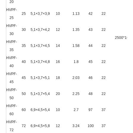
20
HVPF-
25
5,1×3,7×3,9
10
1.13
42
22
25
HVPF-
30
5,1×3,7×4,2
12
1.35
43
22
30
2500*1020
HVPF-
35
5,1×3,7×4,5
14
1.58
44
22
35
HVPF-
40
5,1×3,7×4,8
16
1.8
45
22
40
HVPF-
45
5,1×3,7×5,1
18
2.03
46
22
45
HVPF-
50
5,1×3,7×5,4
20
2.25
48
22
50
HVPF-
60
6,9×4,5×5,4
10
2.7
97
37
60
HVPF-
72
6,9×4,5×5,8
12
3.24
100
37
72