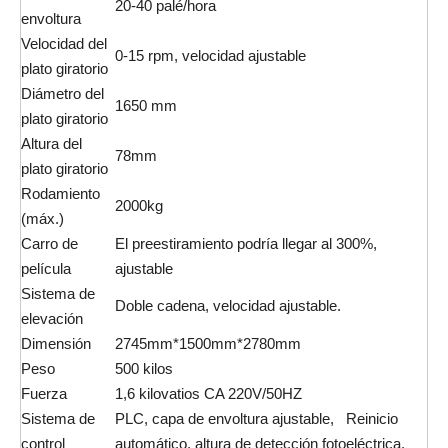
20-40 palé/hora
envoltura
Velocidad del
0-15 rpm, velocidad ajustable
plato giratorio
Diámetro del
1650 mm
plato giratorio
Altura del
78mm
plato giratorio
Rodamiento
2000kg
(máx.)
Carro de
El preestiramiento podría llegar al 300%,
película
ajustable
Sistema de
Doble cadena, velocidad ajustable.
elevación
Dimensión
2745mm*1500mm*2780mm
Peso
500 kilos
Fuerza
1,6 kilovatios CA 220V/50HZ
Sistema de
PLC, capa de envoltura ajustable, Reinicio
control
automático, altura de detección fotoeléctrica.