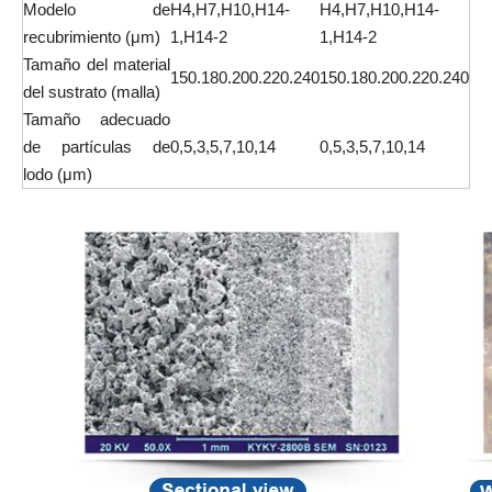
Modelo de
H4,H7,H10,H14-
H4,H7,H10,H14-
recubrimiento (μm)
1,H14-2
1,H14-2
Tamaño del material
150.180.200.220.240
150.180.200.220.240
del sustrato (malla)
Tamaño adecuado
de partículas de
0,5,3,5,7,10,14
0,5,3,5,7,10,14
lodo (μm)