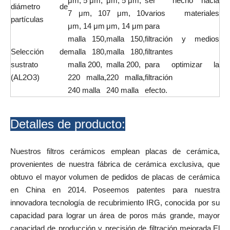
μm, 5 μm,
μm, 5 μm,
ser hecho hacia
diámetro de
7 μm, 10
7 μm, 10
varios materiales
partículas
μm, 14 μm
μm, 14 μm
para
malla 150,
malla 150,
filtración y medios
Selección de
malla 180,
malla 180,
filtrantes
sustrato
malla 200,
malla 200,
para optimizar la
(AL2O3)
220 malla,
220 malla,
filtración
240 malla
240 malla
efecto.
Detalles de producto:
Nuestros filtros cerámicos emplean placas de cerámica,
provenientes de nuestra fábrica de cerámica exclusiva, que
obtuvo el mayor volumen de pedidos de placas de cerámica
en China en 2014. Poseemos patentes para nuestra
innovadora tecnología de recubrimiento IRG, conocida por su
capacidad para lograr un área de poros más grande, mayor
capacidad de producción y precisión de filtración mejorada.El