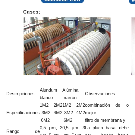
Alundum
Alúmina
Descripciones
Observaciones
blanco
marrón
1M2 2M2
1M2 2M2
combinación de lo
Especificaciones
3M2 4M2
3M2 4M2
mejor
6M2
6M2
filtro de membrana y
0,5 μm, 3
0,5 μm, 3
La placa basal debe
Rango de