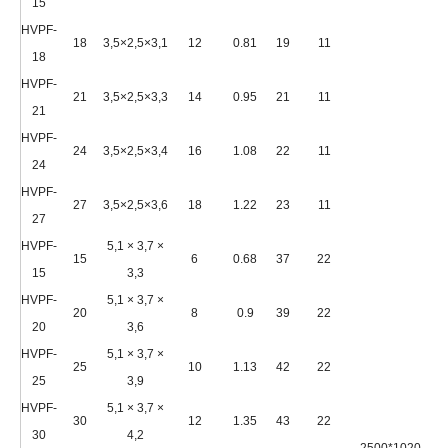
15
HVPF-
18
3,5×2,5×3,1
12
0.81
19
11
18
HVPF-
21
3,5×2,5×3,3
14
0.95
21
11
21
HVPF-
24
3,5×2,5×3,4
16
1.08
22
11
24
HVPF-
27
3,5×2,5×3,6
18
1.22
23
11
27
HVPF-
5,1 × 3,7 ×
15
6
0.68
37
22
15
3,3
HVPF-
5,1 × 3,7 ×
20
8
0.9
39
22
20
3,6
HVPF-
5,1 × 3,7 ×
25
10
1.13
42
22
25
3,9
HVPF-
5,1 × 3,7 ×
30
12
1.35
43
22
30
4,2