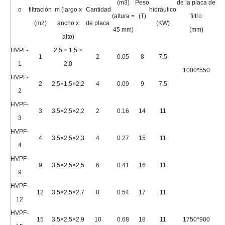
(m3)
Peso
de la placa de
o
filtración
m (largo x
Cantidad
hidráulico
de 
(altura =
(T)
filtro
(m2)
ancho x
de placa
(KW)
filt
45 mm)
(mm)
alto)
HVPF-
2,5 × 1,5 ×
1
2
0.05
8
7.5
1
2,0
1000*550
0
HVPF-
2
2,5×1,5×2,2
4
0.09
9
7.5
2
HVPF-
3
3,5×2,5×2,2
2
0.16
14
11
3
HVPF-
4
3,5×2,5×2,3
4
0.27
15
11
4
HVPF-
9
3,5×2,5×2,5
6
0.41
16
11
9
HVPF-
12
3,5×2,5×2,7
8
0.54
17
11
12
HVPF-
15
3,5×2,5×2,9
10
0.68
18
11
1750*900
1