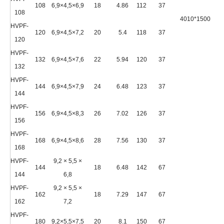
108
6,9×4,5×6,9
18
4.86
112
37
108
4010*1500
1
HVPF-
120
6,9×4,5×7,2
20
5.4
118
37
120
HVPF-
132
6,9×4,5×7,6
22
5.94
120
37
132
HVPF-
144
6,9×4,5×7,9
24
6.48
123
37
144
HVPF-
156
6,9×4,5×8,3
26
7.02
126
37
156
HVPF-
168
6,9×4,5×8,6
28
7.56
130
37
168
HVPF-
9,2 × 5,5 ×
144
18
6.48
142
67
144
6,8
HVPF-
9,2 × 5,5 ×
162
18
7.29
147
67
162
7,2
HVPF-
180
9,2×5,5×7,5
20
8.1
150
67