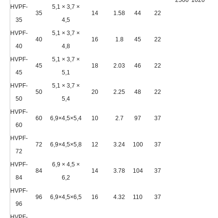
2500*1020
1
HVPF-
5,1 × 3,7 ×
35
14
1.58
44
22
35
4,5
HVPF-
5,1 × 3,7 ×
40
16
1.8
45
22
40
4,8
HVPF-
5,1 × 3,7 ×
45
18
2.03
46
22
45
5,1
HVPF-
5,1 × 3,7 ×
50
20
2.25
48
22
50
5,4
HVPF-
60
6,9×4,5×5,4
10
2.7
97
37
60
HVPF-
72
6,9×4,5×5,8
12
3.24
100
37
72
HVPF-
6,9 × 4,5 ×
84
14
3.78
104
37
84
6,2
HVPF-
96
6,9×4,5×6,5
16
4.32
110
37
96
HVPF-