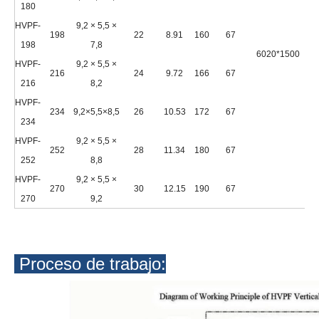
180
HVPF-
9,2 × 5,5 ×
198
22
8.91
160
67
198
7,8
6020*1500
1
HVPF-
9,2 × 5,5 ×
216
24
9.72
166
67
216
8,2
HVPF-
234
9,2×5,5×8,5
26
10.53
172
67
234
HVPF-
9,2 × 5,5 ×
252
28
11.34
180
67
252
8,8
HVPF-
9,2 × 5,5 ×
270
30
12.15
190
67
270
9,2
Proceso de trabajo: