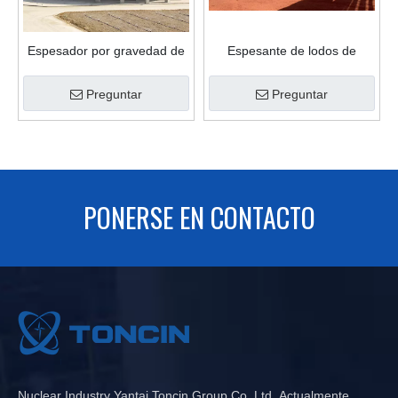
Espesador por gravedad de
Espesante de lodos de
lodo de transmisión periférica
tanque de sedimentación de
del tanque espesador de
alta eficiencia para
Preguntar
Preguntar
mineral
tratamiento de lodos
PONERSE EN CONTACTO
Nuclear Industry Yantai Toncin Group Co.,Ltd. Actualmente