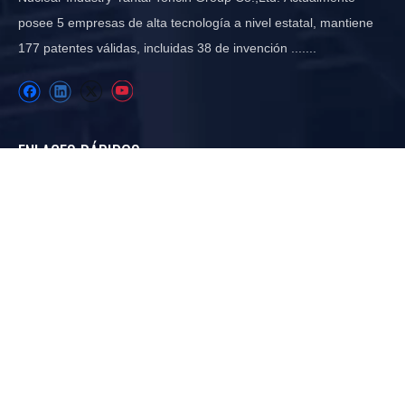
posee 5 empresas de alta tecnología a nivel estatal, mantiene
177 patentes válidas, incluidas 38 de invención .......
ENLACES RÁPIDOS
Hogar
Sobre nosotros
Industria
Proyecto
Recursos
Noticias
CATEGORIA DE PRODUCTO